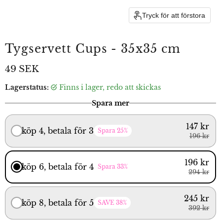
Tryck för att förstora
Tygservett Cups - 35x35 cm
Aktuellt pris
49 SEK
Lagerstatus:
finns i lager, redo att skickas
Spara mer
147 kr
köp 4, betala för 3
Spara 25%
196 kr
196 kr
köp 6, betala för 4
Spara 33%
294 kr
245 kr
köp 8, betala för 5
SAVE 38%
392 kr