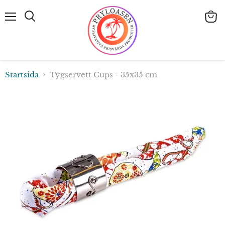
Meny
Visa
Sök
varuk
Startsida
Tygservett Cups - 35x35 cm