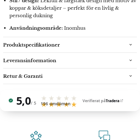
Stil / design:
Lekfull & färgstark design med motiv av
koppar & köksdetaljer – perfekt för en livlig &
personlig dukning
Användningsområde:
Inomhus
Produktspecifikationer
Leveransinformation
Retur & Garanti
5,0
★★★★★
Verifierat på
Tradera
/ 5
★★★★★
196
omdömen