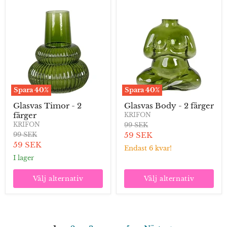
Glasvas
Glasvas
Timor
Body
-
-
2
2
färger
färger
Spara
40
%
Spara
40
%
Glasvas Timor - 2
Glasvas Body - 2 färger
färger
KRIFON
Ordinarie
KRIFON
99 SEK
pris
Ordinarie
Aktuellt
99 SEK
59 SEK
pris
Aktuellt
59 SEK
pris
Endast 6 kvar!
pris
I lager
Välj alternativ
Välj alternativ