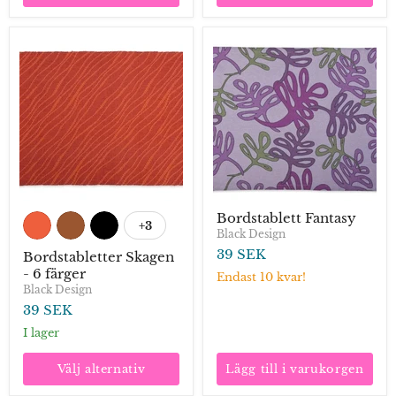
Bordstabletter
Bordstablett
Skagen
Fantasy
-
6
färger
Bordstablett Fantasy
+3
Visa/dölj
Black Design
färgprover
39 SEK
Bordstabletter Skagen
- 6 färger
Endast 10 kvar!
Black Design
39 SEK
I lager
Välj alternativ
Lägg till i varukorgen