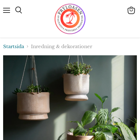
Meny
Visa
Sök
varuk
Startsida
Inredning & dekorationer