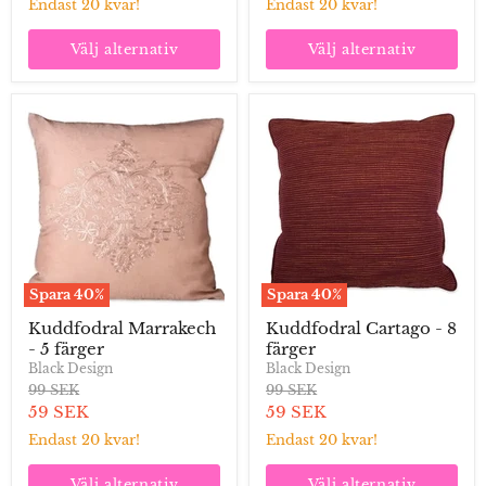
pris
pris
Endast 20 kvar!
Endast 20 kvar!
Välj alternativ
Välj alternativ
Kuddfodral
Kuddfodral
Marrakech
Cartago
-
-
5
8
färger
färger
Spara
40
%
Spara
40
%
Kuddfodral Marrakech
Kuddfodral Cartago - 8
- 5 färger
färger
Black Design
Black Design
Ordinarie
Ordinarie
99 SEK
99 SEK
pris
pris
Aktuellt
Aktuellt
59 SEK
59 SEK
pris
pris
Endast 20 kvar!
Endast 20 kvar!
Välj alternativ
Välj alternativ