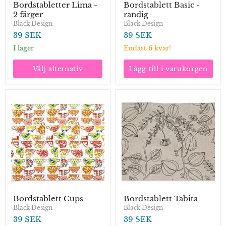
Bordstabletter Lima -
Bordstablett Basic -
2 färger
randig
Black Design
Black Design
39 SEK
39 SEK
I lager
Endast 6 kvar!
Välj alternativ
Lägg till i varukorgen
Bordstablett
Bordstablett
Cups
Tabita
Bordstablett Cups
Bordstablett Tabita
Black Design
Black Design
39 SEK
39 SEK