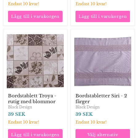
Endast 10 kvar!
Endast 10 kvar!
Lägg till i varukorgen
Lägg till i varukorgen
Bordstablett
Bordstabletter
Troya
Siri
-
-
rutig
2
med
färger
blommor
Bordstablett Troya -
Bordstabletter Siri - 2
rutig med blommor
färger
Black Design
Black Design
39 SEK
39 SEK
Endast 10 kvar!
Endast 10 kvar!
Lägg till i varukorgen
Välj alternativ