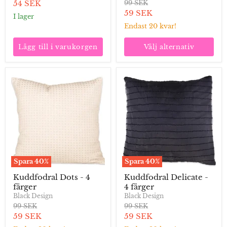
pris
Aktuellt
Ordinarie
54 SEK
99 SEK
pris
Aktuellt
59 SEK
pris
I lager
pris
Endast 20 kvar!
Lägg till i varukorgen
Välj alternativ
Kuddfodral
Kuddfodral
Dots
Delicate
-
-
4
4
färger
färger
Spara
40
%
Spara
40
%
Kuddfodral Dots - 4
Kuddfodral Delicate -
färger
4 färger
Black Design
Black Design
Ordinarie
Ordinarie
99 SEK
99 SEK
pris
pris
Aktuellt
Aktuellt
59 SEK
59 SEK