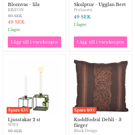
Blomvas - lila
Skulptur - Ugglan Bert
KRIFON
Pryloasen
Ordinarie
69 SEK
49 SEK
pris
Aktuellt
49 SEK
I lager
pris
I lager
Lägg till i varukorgen
Lägg till i varukorgen
Ljusstakar
Kuddfodral
2
Dehli
st
-
3
färger
Spara
45
%
Spara
40
%
Ljusstakar 2 st
Kuddfodral Dehli - 3
färger
WWF
Ordinarie
99 SEK
Black Design