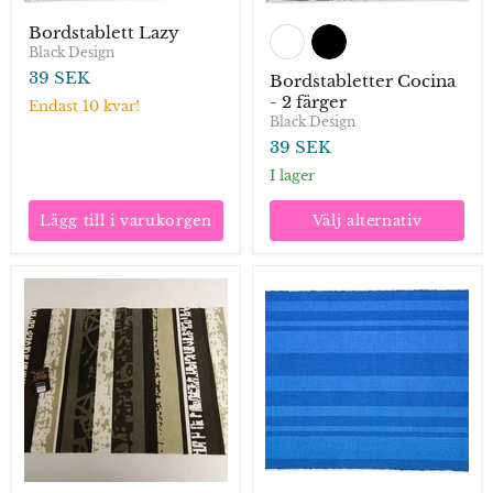
Bordstablett Lazy
Black Design
39 SEK
Bordstabletter Cocina
- 2 färger
Endast 10 kvar!
Black Design
39 SEK
I lager
Lägg till i varukorgen
Välj alternativ
Bordstabletter
Bordstablett
Lima
Basic
-
-
2
randig
färger