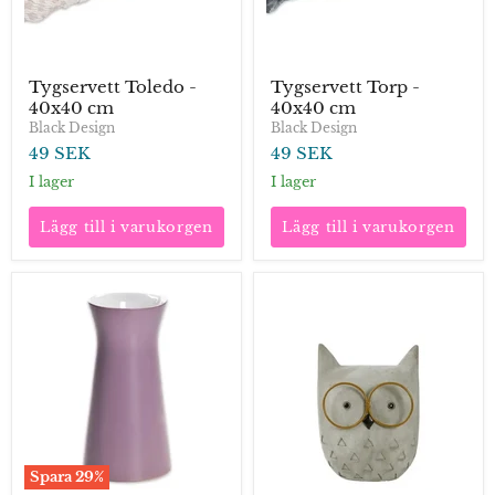
Tygservett Toledo -
Tygservett Torp -
40x40 cm
40x40 cm
Black Design
Black Design
49 SEK
49 SEK
I lager
I lager
Lägg till i varukorgen
Lägg till i varukorgen
Blomvas
Skulptur
-
-
lila
Ugglan
Bert
Spara
29
%