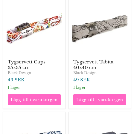
Tygservett
Tygservett
Cups
Tabita
-
-
35x35
40x40
cm
cm
Tygservett Cups -
Tygservett Tabita -
35x35 cm
40x40 cm
Black Design
Black Design
49 SEK
49 SEK
I lager
I lager
Lägg till i varukorgen
Lägg till i varukorgen
Tygservett
Tygservett
Tine
Tokyo
-
-
35x35
35x35