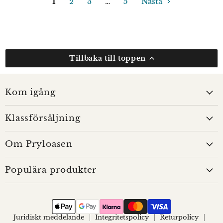
1
2
3
…
5
Nästa
Tillbaka till toppen
Kom igång
Klassförsäljning
Om Pryloasen
Populära produkter
Juridiskt meddelande
Integritetspolicy
Returpolicy