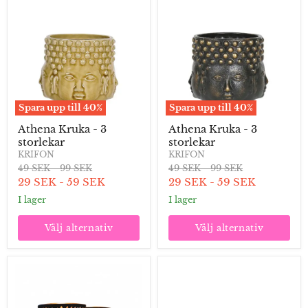
Kruka
Kruka
-
-
3
3
storlekar
storlekar
Spara upp till
40
%
Spara upp till
40
%
Athena Kruka - 3
Athena Kruka - 3
storlekar
storlekar
KRIFON
KRIFON
Ordinarie
Ordinarie
Ordinarie
Ordinarie
49 SEK
-
99 SEK
49 SEK
-
99 SEK
pris
pris
pris
pris
29 SEK
-
59 SEK
29 SEK
-
59 SEK
I lager
I lager
Välj alternativ
Välj alternativ
Ljuslyktor
Kruka
2-
Rebecca
pack
-
Rosebronze
3