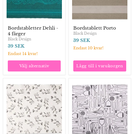
Bordstabletter Dehli -
Bordstablett Porto
4 färger
Black Design
Black Design
39 SEK
39 SEK
Endast 10 kvar!
Endast 14 kvar!
Välj alternativ
Lägg till i varukorgen
Bordstablett
Bordstabletter
Lazy
Cocina
-
2
färger