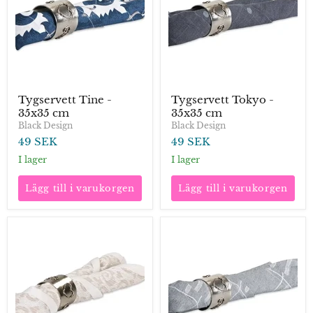
cm
cm
Tygservett Tine -
Tygservett Tokyo -
35x35 cm
35x35 cm
Black Design
Black Design
49 SEK
49 SEK
I lager
I lager
Lägg till i varukorgen
Lägg till i varukorgen
Tygservett
Tygservett
Toledo
Torp
-
-
40x40
40x40
cm
cm