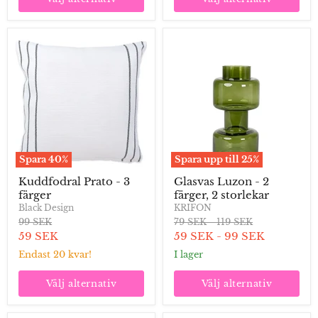
Kuddfodral
Glasvas
Prato
Luzon
-
-
3
2
färger
färger,
2
storlekar
Spara
40
%
Spara upp till
25
%
Kuddfodral Prato - 3
Glasvas Luzon - 2
färger
färger, 2 storlekar
Black Design
KRIFON
Ordinarie
Ordinarie
Ordinarie
99 SEK
79 SEK
-
119 SEK
pris
pris
pris
Aktuellt
59 SEK
59 SEK
-
99 SEK
pris
Endast 20 kvar!
I lager
Välj alternativ
Välj alternativ