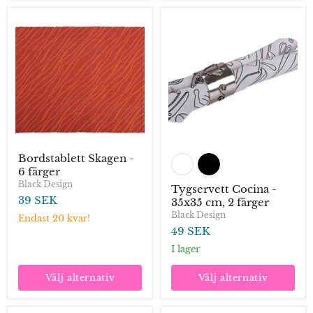
Bordstablett
Tygservett
Skagen
Cocina
-
-
6
35x35
färger
cm,
2
färger
Bordstablett Skagen -
6 färger
Black Design
Tygservett Cocina -
39 SEK
35x35 cm, 2 färger
Black Design
Endast 20 kvar!
49 SEK
I lager
Välj alternativ
Välj alternativ