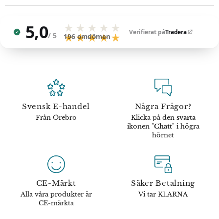
5,0
★★★★★
Verifierat på
Tradera
/ 5
★★★★★
196
omdömen
Svensk E-handel
Några Frågor?
Från Örebro
Klicka på den
svarta
ikonen "
Chatt
" i högra
hörnet
CE-Märkt
Säker Betalning
Alla våra produkter är
Vi tar KLARNA
CE-märkta