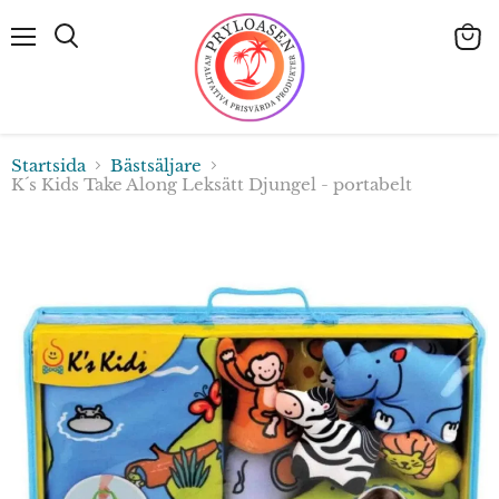
Meny
Visa
Sök
varuk
Startsida
Bästsäljare
K´s Kids Take Along Leksätt Djungel - portabelt