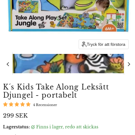
Tryck för att förstora
K´s Kids Take Along Leksätt
Djungel - portabelt
4 Recensioner
Aktuellt pris
299 SEK
Lagerstatus:
finns i lager, redo att skickas