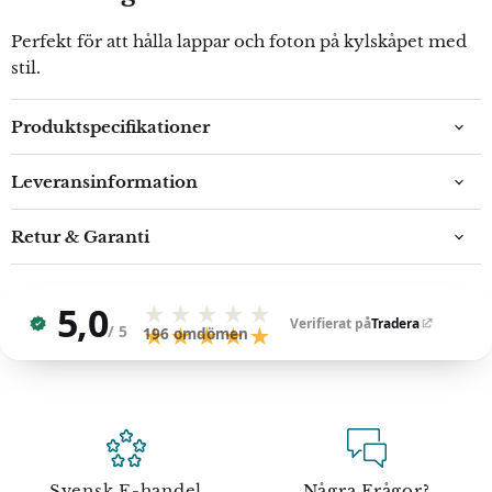
Perfekt för att hålla lappar och foton på kylskåpet med
stil.
Produktspecifikationer
Leveransinformation
Retur & Garanti
5,0
★★★★★
Verifierat på
Tradera
/ 5
★★★★★
196
omdömen
Svensk E-handel
Några Frågor?