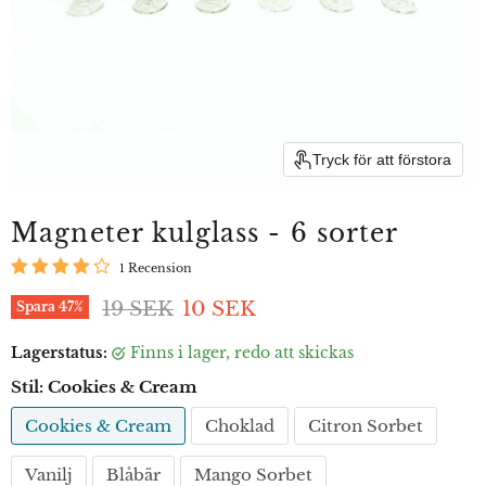
Tryck för att förstora
Magneter kulglass - 6 sorter
1 Recension
Ordinarie pris
Aktuellt pris
19 SEK
10 SEK
Spara
47
%
Lagerstatus:
finns i lager, redo att skickas
Stil:
Cookies & Cream
Cookies & Cream
Choklad
Citron Sorbet
Vanilj
Blåbär
Mango Sorbet